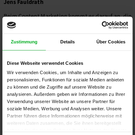
Jens Fauldrath
Beim Content Marketing kommt es darauf an, die
Nutzerperspektive einzunehmen. Wer die
Motivation für eine bestimmte Handlung
versteht, wird mit relevanten Inhalten Erfolg
Zustimmung
Details
Über Cookies
haben.
Diese Webseite verwendet Cookies
Wer darauf verzichtet, Inhalte aus
Nutzerperspektive aufzubereiten, verzichtet
Wir verwenden Cookies, um Inhalte und Anzeigen zu
personalisieren, Funktionen für soziale Medien anbieten
auch auf Umsatz.
zu können und die Zugriffe auf unsere Website zu
analysieren. Außerdem geben wir Informationen zu Ihrer
Stefan Wegner
Verwendung unserer Website an unsere Partner für
soziale Medien, Werbung und Analysen weiter. Unsere
Content Marketing verkauft langsamer, bindet
Partner führen diese Informationen möglicherweise mit
aber wesentlich besser.
weiteren Daten zusammen, die Sie ihnen bereitgestellt
haben oder die sie im Rahmen Ihrer Nutzung der Dienste