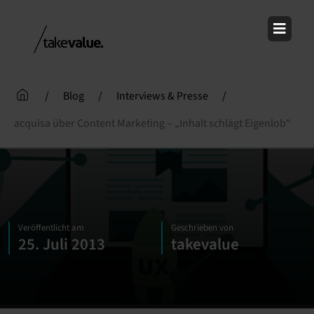
Skip
to
content
/
Blog
/
Interviews & Presse
/
acquisa über Content Marketing – „Inhalt schlägt Eigenlob“
Veröffentlicht am
Geschrieben von
25. Juli 2013
takevalue