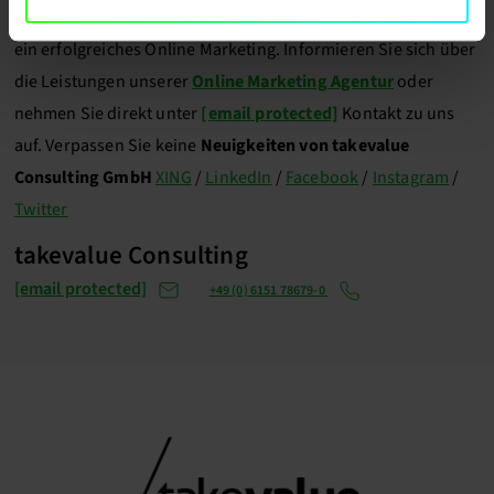
wir Sie bei der Schaffung idealer Rahmenbedingungen für
ein erfolgreiches Online Marketing. Informieren Sie sich über
die Leistungen unserer
Online Marketing Agentur
oder
nehmen Sie direkt unter
[email protected]
Kontakt zu uns
auf. Verpassen Sie keine
Neuigkeiten von takevalue
Consulting GmbH
XING
/
LinkedIn
/
Facebook
/
Instagram
/
Twitter
takevalue Consulting
[email protected]
+49 (0) 6151 78679-0