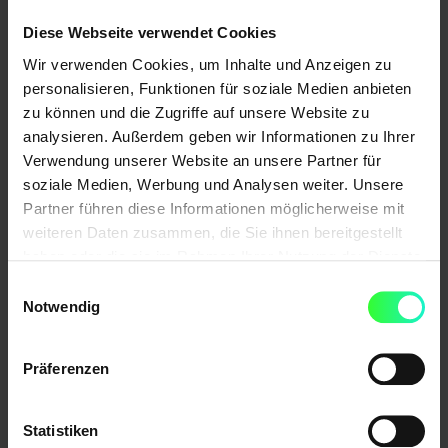
Google ändert am 21. April 2015 seinen Such-
Diese Webseite verwendet Cookies
Algorithmus. In den mobilen Suchergebnissen
Wir verwenden Cookies, um Inhalte und Anzeigen zu
wird die mobile Optimierung von Webseiten zu
personalisieren, Funktionen für soziale Medien anbieten
einem Rankingfaktor. Was es damit auf sich hat,
zu können und die Zugriffe auf unsere Website zu
was mobile friendly genau bedeutet und welche
analysieren. Außerdem geben wir Informationen zu Ihrer
Vor- und Nachteile bestehen, hat Jens Fauldrath
Verwendung unserer Website an unsere Partner für
soziale Medien, Werbung und Analysen weiter. Unsere
jüngst in einem Interview mit Horizont
Partner führen diese Informationen möglicherweise mit
beantwortet. Kommt der Nutzer auf Seiten, die
weiteren Daten zusammen, die Sie ihnen bereitgestellt
auf dem Smartphone schlecht aussehen, fragt er
haben oder die sie im Rahmen Ihrer Nutzung der Dienste
sich, warum Google ihm so etwas liefert. Lesen
gesammelt haben.
Einwilligungsauswahl
Sie hier das komplette Interview. Hinterlassen Sie
Notwendig
ein Kommentar oder schreiben Sie uns. Gerne
beantworten wir Ihre Fragen.
(...) weiterlesen
Präferenzen
Statistiken