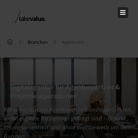
Skip
to
content
/
Branchen
/
Agenturen
Digitalagentur für Agenturpartner &
Projektkooperationen
Wir unterstützen Agenturen in Kundenprojekten,
wenn digitale Disziplinen gefragt sind – diskret,
lösungsorientiert und ohne Wettbewerb um den
Kunden.