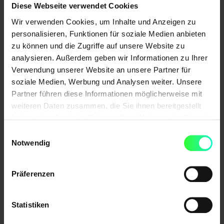
Was diese Zusammenarbeit auszeichnet:
Diese Webseite verwendet Cookies
Wir verwenden Cookies, um Inhalte und Anzeigen zu
Projektbasierte Zuarbeit in GEO, SEO, SEA,
personalisieren, Funktionen für soziale Medien anbieten
Content, Tracking, Webanalyse etc.
zu können und die Zugriffe auf unsere Website zu
Keine Angebotskonkurrenz – volle Loyalität
analysieren. Außerdem geben wir Informationen zu Ihrer
Verwendung unserer Website an unsere Partner für
gegenüber Ihrer Agentur
soziale Medien, Werbung und Analysen weiter. Unsere
Fachlich starke Umsetzung in Ihrer Tonalität
Partner führen diese Informationen möglicherweise mit
und unter Ihrer Marke
weiteren Daten zusammen, die Sie ihnen bereitgestellt
Vertraulicher Austausch und transparente
haben oder die sie im Rahmen Ihrer Nutzung der Dienste
gesammelt haben.
Prozesse
Einwilligungsauswahl
Notwendig
Effiziente Ergänzung statt eigene
Teamerweiterung
Präferenzen
Wir helfen Ihnen, Ihr Leistungsportfolio gezielt zu
erweitern – mit dem sicheren Gefühl, dass der
Statistiken
Kunde bei Ihnen bleibt.