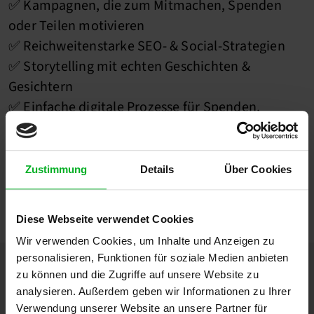
✅ Kampagnen, die zum Mitmachen, Spenden
oder Teilen motivieren
✅ Reichweitenstarke SEO- & Social-Strategien
✅ Storytelling mit echten Geschichten &
Gesichtern
✅ Einfache digitale Prozesse für Spenden,
Mitgliedschaften & Aktionen
Wir helfen Ihnen, Ihre Anliegen in digitale
Zustimmung
Details
Über Cookies
Reichweite und messbare Wirkung zu
übersetzen.
Diese Webseite verwendet Cookies
Wir verwenden Cookies, um Inhalte und Anzeigen zu
personalisieren, Funktionen für soziale Medien anbieten
zu können und die Zugriffe auf unsere Website zu
analysieren. Außerdem geben wir Informationen zu Ihrer
Unsere Zertifizierungen
Verwendung unserer Website an unsere Partner für