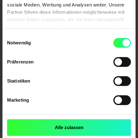
soziale Medien, Werbung und Analysen weiter. Unsere
Partner führen diese Informationen möglicherweise mit
weiteren Daten zusammen, die Sie ihnen bereitgestellt
haben oder die sie im Rahmen Ihrer Nutzung der Dienste
gesammelt haben.
Einwilligungsauswahl
Notwendig
Präferenzen
Statistiken
Mehr über unsere Zertifizierungen
Marketing
Fragen zu Best Practices für
Alle zulassen
NGOs? Wir antworten.