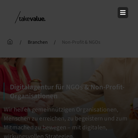
Skip
to
content
/
Branchen
/
Non-Profit & NGOs
Digitalagentur für NGOs & Non-Profit-
Organisationen
Wir helfen gemeinnützigen Organisationen,
Menschen zu erreichen, zu begeistern und zum
Mitmachen zu bewegen – mit digitalen,
wirkungsvollen Strategien.