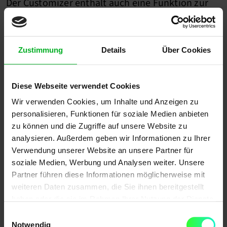
Der Customizer enthält auch eine Funktion zur
Anpassung der Schriftarten auf der Website.
Benutzer können aus einer Vielzahl von
Schriftarten wählen oder eine eigene Schriftart
Zustimmung
Details
Über Cookies
hinzufügen. Sie können auch die Größe und den
Stil der Schrift anpassen, um sicherzustellen,
Diese Webseite verwendet Cookies
dass sie zur Website passt.
Wir verwenden Cookies, um Inhalte und Anzeigen zu
personalisieren, Funktionen für soziale Medien anbieten
zu können und die Zugriffe auf unsere Website zu
Widget-Anpassung
analysieren. Außerdem geben wir Informationen zu Ihrer
Verwendung unserer Website an unsere Partner für
soziale Medien, Werbung und Analysen weiter. Unsere
Mit dem Customizer können Benutzer auch ihre
Partner führen diese Informationen möglicherweise mit
Widgets anpassen. WordPress-Widgets sind
weiteren Daten zusammen, die Sie ihnen bereitgestellt
kleine Blöcke, die auf der Website angezeigt
haben oder die sie im Rahmen Ihrer Nutzung der Dienste
werden und verschiedene Funktionen ausführen,
gesammelt haben.
Einwilligungsauswahl
Notwendig