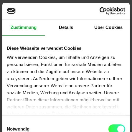
Kernaussagen
Chatbots und Konversationsagenten
:
Zustimmung
Details
Über Cookies
Kundenservice, FAQ-Beantwortung und
interaktive Assistenten
Diese Webseite verwendet Cookies
Wir verwenden Cookies, um Inhalte und Anzeigen zu
personalisieren, Funktionen für soziale Medien anbieten
Bildgenerierung
zu können und die Zugriffe auf unsere Website zu
analysieren. Außerdem geben wir Informationen zu Ihrer
Text-zu-Bild-Synthese
: Erstellung von
Verwendung unserer Website an unsere Partner für
soziale Medien, Werbung und Analysen weiter. Unsere
Bildern basierend auf textuellen
Partner führen diese Informationen möglicherweise mit
Beschreibungen (Prompts)
weiteren Daten zusammen, die Sie ihnen bereitgestellt
haben oder die sie im Rahmen Ihrer Nutzung der Dienste
Konzeptvisualisierung
: Schnelle
gesammelt haben.
Einwilligungsauswahl
Notwendig
Visualisierung von Ideen für Präsentationen