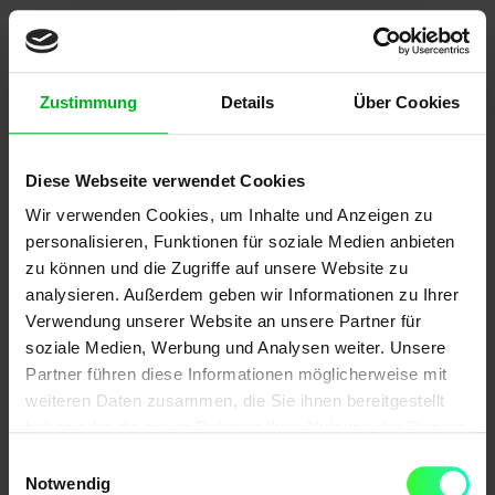
Bildgenerierung und -bearbeitung
sind
inzwischen direkt in der Gemini App verfügbar (je
nach Land/Account) – inklusive „Create
Zustimmung
Details
Über Cookies
images“/Foto-Editing (u. a. über Nano
Banana/Nano Banana Pro). Auch über
Diese Webseite verwendet Cookies
Entwickler- und Cloud-Umgebungen (z. B. Vertex
Wir verwenden Cookies, um Inhalte und Anzeigen zu
AI Studio) sind Bildmodelle auswählbar.
personalisieren, Funktionen für soziale Medien anbieten
zu können und die Zugriffe auf unsere Website zu
Videogenerierung
ist (abhängig vom
analysieren. Außerdem geben wir Informationen zu Ihrer
Abo/Produkt) ebenfalls Teil des Google-AI-
Verwendung unserer Website an unsere Partner für
Ökosystems – z. B. in der Gemini-App über Veo-
soziale Medien, Werbung und Analysen weiter. Unsere
Partner führen diese Informationen möglicherweise mit
basierte Funktionen in den Google-AI-Abos.
weiteren Daten zusammen, die Sie ihnen bereitgestellt
haben oder die sie im Rahmen Ihrer Nutzung der Dienste
Mehrsprachigkeit
ist tief in das Modell integriert.
gesammelt haben.
Einwilligungsauswahl
Gemini verarbeitet Anfragen in zahlreichen
Notwendig