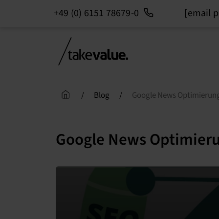
+49 (0) 6151 78679-0
[email p
Skip
to
content
/
Blog
/
Google News Optimierun
Google News Optimieru