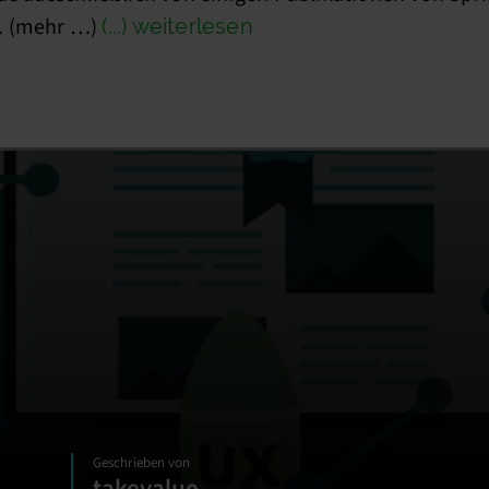
t. (mehr …)
(...) weiterlesen
Geschrieben von
takevalue