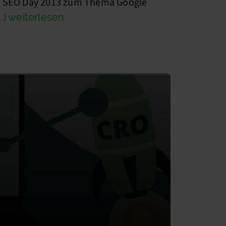
m SEO Day 2013 zum Thema Google
...) weiterlesen