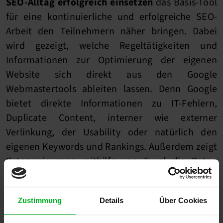
SEO-Alltag erfolgreich einsetzen
das Basis-Tool
für eine kontinuierliche und erfolgreiche SEO-
Arbeit den Teilnehmern näher bringen. Dabei
wird gezeigt, welche Regeltätigkeiten und
Informationen zur Optimierung der eigenen
Website sich direkt aus den Google
Webmastertools ableiten lassen. Denn Google
bietet direkte Informationen zu IT-Fehlern,
Duplicate Content, interner wie externer
Verlinkung, der Usability oder natürlich den
eigenen Keywords und Rankings. Außerdem zeigt
Peter wie man mithilfe von Excel die Daten
aufbereiten kann, um schneller die notwendigen
Analysen durchzuführen.
Zustimmung
Details
Über Cookies
Zielgruppe für Peters Workshop sind OM