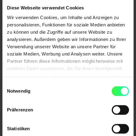
Experten, ITler, SEOler und natürlich alle
Diese Webseite verwendet Cookies
Interessierten.
Wir verwenden Cookies, um Inhalte und Anzeigen zu
Der erste OMT Wiesbadens steht unter dem
personalisieren, Funktionen für soziale Medien anbieten
zu können und die Zugriffe auf unsere Website zu
Motto „Lernen – Netzwerken – Kontaktpflege“
analysieren. Außerdem geben wir Informationen zu Ihrer
und bietet Online Marketer und Marketing
Verwendung unserer Website an unsere Partner für
Verantwortlichen in acht Vorträgen und zwölf
soziale Medien, Werbung und Analysen weiter. Unsere
Workshops die Möglichkeit sich im Bereich des
Partner führen diese Informationen möglicherweise mit
weiteren Daten zusammen, die Sie ihnen bereitgestellt
Online Marketings auszutauschen und
haben oder die sie im Rahmen Ihrer Nutzung der Dienste
weiterzubilden. Im 60/40 auf dem
gesammelt haben.
Einwilligungsauswahl
Schlachtholfgelände kann auf der Afterparty ab
Notwendig
20 Uhr bei guter Musik intensives Networking
betrieben werden.
Präferenzen
Insgesamt stehen ca. 300 Plätze zur Verfügung
und die Zuteilung erfolgt nach dem Prinzip „first
Statistiken