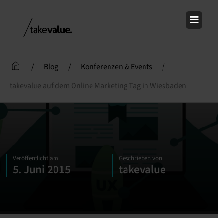
Skip
to
content
/
Blog
/
Konferenzen & Events
/
takevalue auf dem Online Marketing Tag in Wiesbaden
Veröffentlicht am
Geschrieben von
5. Juni 2015
takevalue