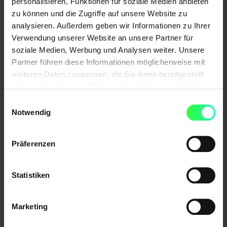
personalisieren, Funktionen für soziale Medien anbieten
zu können und die Zugriffe auf unsere Website zu
analysieren. Außerdem geben wir Informationen zu Ihrer
Verwendung unserer Website an unsere Partner für
soziale Medien, Werbung und Analysen weiter. Unsere
Partner führen diese Informationen möglicherweise mit
CLS = Impact Fraction x Distance Fraction
weiteren Daten zusammen, die Sie ihnen bereitgestellt
haben oder die sie im Rahmen Ihrer Nutzung der Dienste
Macht der Content 50% des Viewports aus und
gesammelt haben.
Einwilligungsauswahl
wandert um 20% nach unten, sind 70% des
Notwendig
Bildschirms von der Layout-Verschiebung
betroffen. Die Impact Fraction liegt also bei 0,7.
Präferenzen
Der Content hat sich um 20% nach unten bewegt,
das ergibt eine Distance Fraction von 0,2.
Statistiken
Der CLS wird an unserem Beispiel wie folgt
berechnet:
Marketing