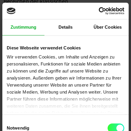
Bereichen der klassischen
Suchmaschinenoptimierung. Nutzer suchen aktiv
nach Inspiration, Ideen oder konkreten
Lösungen, weshalb Keywords, Beschreibungen
Zustimmung
Details
Über Cookies
und visueller Content eine zentrale Rolle spielen.
Social Search steht hier deutlich stärker im
Diese Webseite verwendet Cookies
Vordergrund als das klassische Feed-
Wir verwenden Cookies, um Inhalte und Anzeigen zu
Engagement.
personalisieren, Funktionen für soziale Medien anbieten
zu können und die Zugriffe auf unsere Website zu
X (ehemals Twitter)
analysieren. Außerdem geben wir Informationen zu Ihrer
Verwendung unserer Website an unsere Partner für
Auf
X
ist Social SEO stark
echtzeit- und
soziale Medien, Werbung und Analysen weiter. Unsere
trendgetrieben
. Inhalte verbreiten sich vor allem
Partner führen diese Informationen möglicherweise mit
weiteren Daten zusammen, die Sie ihnen bereitgestellt
über aktuelle Themen, Hashtags und
haben oder die sie im Rahmen Ihrer Nutzung der Dienste
Diskussionen. Social Search wird häufig genutzt,
gesammelt haben.
Einwilligungsauswahl
um Meinungen, Entwicklungen oder Trends in
Notwendig