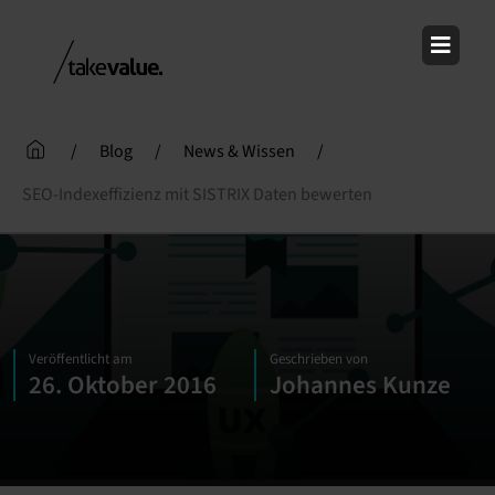
Skip
to
content
/
Blog
/
News & Wissen
/
SEO-Indexeffizienz mit SISTRIX Daten bewerten
Veröffentlicht am
Geschrieben von
26. Oktober 2016
Johannes Kunze