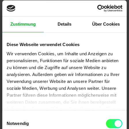
Zustimmung
Details
Über Cookies
Export
Ordner
Diese Webseite verwendet Cookies
Wir verwenden Cookies, um Inhalte und Anzeigen zu
Indexierte Seiten
index
personalisieren, Funktionen für soziale Medien anbieten
zu können und die Zugriffe auf unsere Website zu
Top Keywords
kw
analysieren. Außerdem geben wir Informationen zu Ihrer
Verwendung unserer Website an unsere Partner für
Sichtbarkeitsindex
si
soziale Medien, Werbung und Analysen weiter. Unsere
Partner führen diese Informationen möglicherweise mit
Top URLs
url
weiteren Daten zusammen, die Sie ihnen bereitgestellt
haben oder die sie im Rahmen Ihrer Nutzung der Dienste
gesammelt haben.
Einwilligungsauswahl
Notwendig