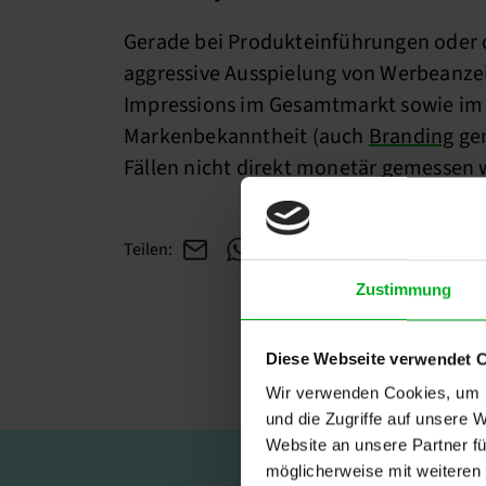
Gerade bei Produkteinführungen oder d
aggressive Ausspielung von Werbeanzeig
Impressions im Gesamtmarkt sowie im V
Markenbekanntheit (auch
Branding
gen
Fällen nicht direkt monetär gemessen 
Teilen:
Zustimmung
Diese Webseite verwendet 
Wir verwenden Cookies, um I
und die Zugriffe auf unsere 
Website an unsere Partner fü
möglicherweise mit weiteren