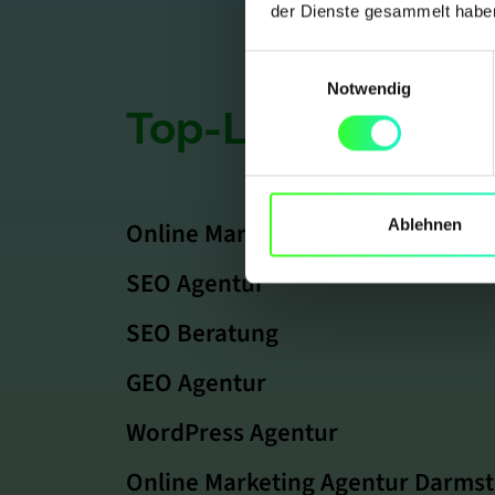
der Dienste gesammelt habe
Einwilligungsauswahl
Notwendig
Top-Leistungen
Ablehnen
Online Marketing Agentur
SEO Agentur
SEO Beratung
GEO Agentur
WordPress Agentur
Online Marketing Agentur Darmst