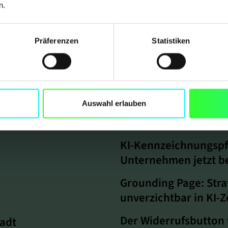
n.
Präferenzen
Statistiken
Unser Blog
Auswahl erlauben
KI in der Webentwic
Möglichkeiten und b
KI-Kennzeichnungspf
Unternehmen jetzt b
Grounding Page: Stra
unverzichtbar in KI-Z
Der Widerrufsbutton w
adt