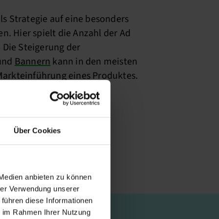
s Strategie auf eine besonders
. Hier spielt die Anzahl der Ad
 Die Steigerung der
 und
Bannern
kann in den meisten
 Markteinführung eines Produktes.
Über Cookies
 Medien anbieten zu können
hrer Verwendung unserer
 führen diese Informationen
ie im Rahmen Ihrer Nutzung