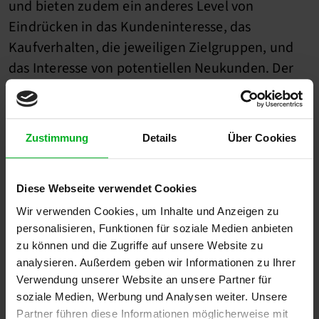
und bieten zudem ein anderes Level von
Eindrücken in das Kundeninteresse, das
Kaufverhalten, die jeweiligen Zielgruppen, und
das Interesse von potentiellen Neukunden. Der
dadurch resultierende Wettbewerbsvorteil lässt
sich bei großen E-Commerce Unternehmen wie
Amazon oder Zalando beobachten. Konkret im E-
Zustimmung
Details
Über Cookies
Commerce lassen sich Personalisierungen wie
beispielsweise „andere Kunden kauften auch“
oder „das könnte Sie auch interessieren“ und
Diese Webseite verwendet Cookies
somit Up- und Cross-Selling Strategien
Wir verwenden Cookies, um Inhalte und Anzeigen zu
personalisieren, Funktionen für soziale Medien anbieten
realisieren.
zu können und die Zugriffe auf unsere Website zu
analysieren. Außerdem geben wir Informationen zu Ihrer
Wie arbeitet man mit Big
Verwendung unserer Website an unsere Partner für
soziale Medien, Werbung und Analysen weiter. Unsere
Data?
Partner führen diese Informationen möglicherweise mit