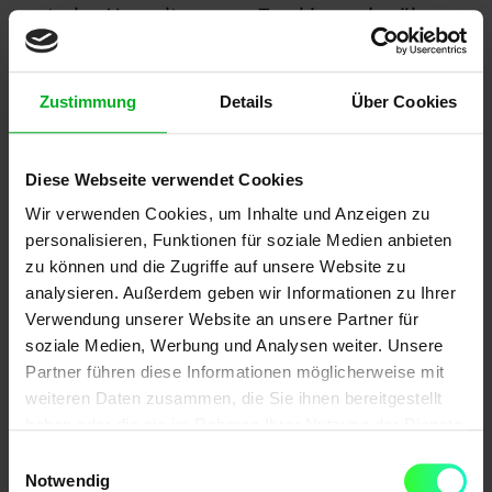
zentralen Verwaltung von Trackingcodes über
eine benutzerfreundliche Oberfläche reduziert
sich der technische Integrationsaufwand
Zustimmung
Details
Über Cookies
erheblich. Darüber hinaus bieten Versionierung,
Vorschaufunktionen und die Verknüpfung
verschiedener Dienste klare Vorteile, die Zeit
Diese Webseite verwendet Cookies
sparen und die Effizienz steigern. Im Folgenden
Wir verwenden Cookies, um Inhalte und Anzeigen zu
werden die wichtigsten Vorteile im Detail
personalisieren, Funktionen für soziale Medien anbieten
erläutert.
zu können und die Zugriffe auf unsere Website zu
analysieren. Außerdem geben wir Informationen zu Ihrer
Weniger Integrationsaufwand:
Verwendung unserer Website an unsere Partner für
soziale Medien, Werbung und Analysen weiter. Unsere
Einmalige Einbindung
Partner führen diese Informationen möglicherweise mit
weiteren Daten zusammen, die Sie ihnen bereitgestellt
Ein entscheidender Vorteil des Google Tag
haben oder die sie im Rahmen Ihrer Nutzung der Dienste
gesammelt haben.
Managers ist der geringere Aufwand beim
Einwilligungsauswahl
Notwendig
Aufsetzen. Anstatt jede Änderung manuell im