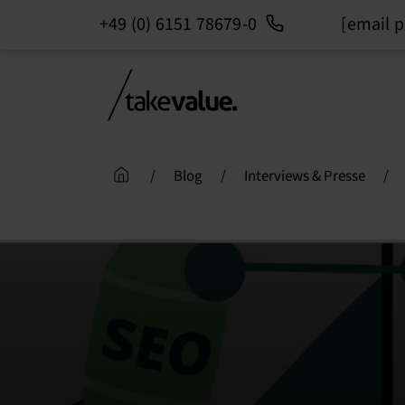
+49 (0) 6151 78679-0
[email p
Skip
to
content
/
Blog
/
Interviews & Presse
/